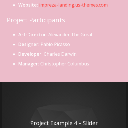
Website:
impreza-landing.us-themes.com
Project Participants
Art-Director:
Alexander The Great
Designer:
Pablo Picasso
Developer:
Charles Darwin
Manager:
Christopher Columbus
Project Example 4 – Slider