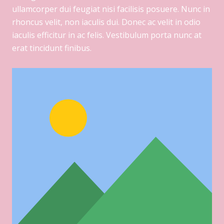
ullamcorper dui feugiat nisi facilisis posuere. Nunc in
rhoncus velit, non iaculis dui. Donec ac velit in odio
iaculis efficitur in ac felis. Vestibulum porta nunc at
erat tincidunt finibus.