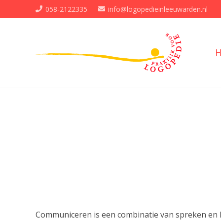
058-2122335
info@logopedieinleeuwarden.nl
Communiceren is een combinatie van spreken en lu