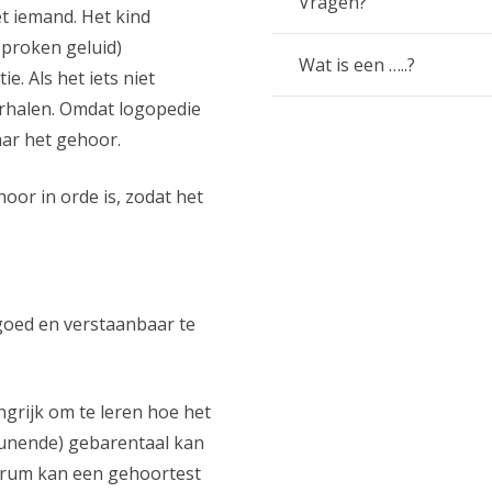
Vragen?
et iemand. Het kind
sproken geluid)
Wat is een …..?
e. Als het iets niet
erhalen. Omdat logopedie
aar het gehoor.
oor in orde is, zodat het
 goed en verstaanbaar te
angrijk om te leren hoe het
eunende) gebarentaal kan
ntrum kan een gehoortest