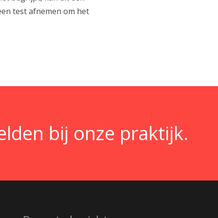
n een test afnemen om het
den bij onze praktijk.