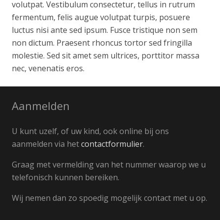
volutpat. Vestibulum consectetur, tellus in rutrum
fermentum, felis augue volutpat turpis, posuere
luctus nisi ante sed ipsum. Fusce tristique non sem
non dictum. Praesent rhoncus tortor sed fringilla
molestie. Sed sit amet sem ultrices, porttitor massa
nec, venenatis eros.
Aanmelden
U kunt uzelf, of uw kind, ook online bij ons
aanmelden via het
contactformulier
.
Graag met vermelding van het nummer waarop we u
telefonisch kunnen bereiken.
Wij nemen dan zo spoedig mogelijk contact met u op.