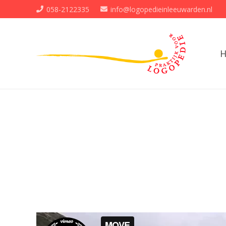
058-2122335
info@logopedieinleeuwarden.nl