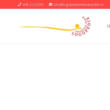
058-2122335
info@logopedieinleeuwarden.nl