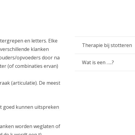
tergrepen en letters. Elke
Therapie bij stotteren
 verschillende klanken
n ouders/opvoeders door na
Wat is een …..?
ter (of combinaties ervan)
aak (articulatie). De meest
et goed kunnen uitspreken
lanken worden weglaten of
 de k wordt een t).